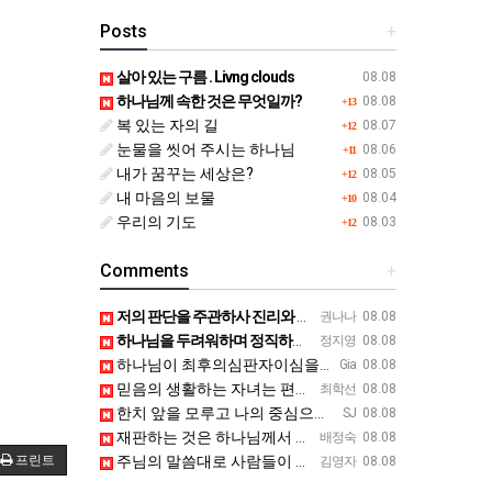
Posts
+
살아 있는 구름 . Livng clouds
08.08
하나님께 속한 것은 무엇일까?
08.08
+13
복 있는 자의 길
08.07
+12
눈물을 씻어 주시는 하나님
08.06
+11
내가 꿈꾸는 세상은?
08.05
+12
내 마음의 보물
08.04
+10
우리의 기도
08.03
+12
Comments
+
저의 판단을 주관하사 진리와 사랑과 공정의 길에서 벗어나지 않게 깨우쳐 주시옵소서
권나나
08.08
하나님을 두려워하며 정직하게 살게 하소서
정지영
08.08
하나님이 최후의심판자이심을믿고 공정과정의가 실현되는 공동체가되게 하소서.
Gia
08.08
믿음의 생활하는 자녀는 편견을 하지앉아야 합니다우리 주님은 편견하시지않으시고. 사랑으로 품어 주심을 본받게하…
최학선
08.08
한치 앞을 모루고 나의 중심으로 판단한 어리석음을 용서하시고 재판을 하나님께 맡기는 믿음의 자녀로 살게하옵소…
SJ
08.08
재판하는 것은 하나님께서 하시오니 저희는 외모로 보지 않고 정중하게 사랑으로 할 수있도록 지혜를 주옵소서
배정숙
08.08
프린트
주님의 말씀대로 사람들이 재판에 가지 않는 지혜를 주시옵소서.
김영자
08.08