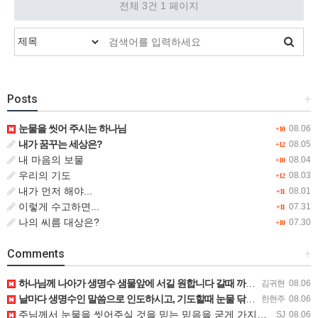
전체 3건
1 페이지
Posts
+
눈물을 씻어 주시는 하나님
08.06
+10
내가 꿈꾸는 세상은?
08.05
+12
내 마음의 보물
08.04
+10
우리의 기도
08.03
+12
내가 먼저 해야...
08.01
+11
이렇게 수고하면...
07.31
+11
나의 씨름 대상은?
07.30
+10
Comments
+
하나님께 나아가 생명수 샘물앞에 서길 원합니다 갈때 까지 흔들리지 않고 믿음으로 나아가게 하옵소서
김귀현
08.06
날마다 생명수인 말씀으로 인도하시고, 기도할때 눈물 닦아주시는 나의 목자이신 예수님을 찬양합니다.
한현주
08.06
주님께서 눈물을 씻어주실 것을 믿는 믿음을 굳게 가지고 세상의 환난과 시험을 이겨내며 살아가게 하옵소서
SJ
08.06