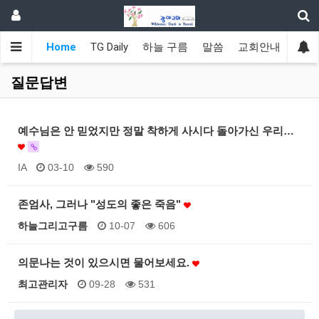
Home
TG Daily
하늘 구름
말씀
교회안내
광야
질문답변
예수님은 안 믿었지만 정말 착하게 사시다 돌아가신 우리…
IA
03-10
590
존엄사, 그러나 "성도의 좋은 죽음"
하늘그리고구름
10-07
606
의문나는 것이 있으시면 물어보세요.
최고관리자
09-28
531