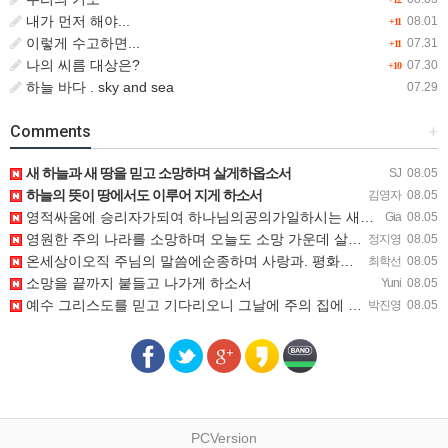
내가 먼저 해야...
08.01
+11
이렇게 수고하면...
07.31
+11
나의 씨름 대상은?
07.30
+10
하늘 바다 . sky and sea
07.29
Comments
+
새 하늘과 새 땅을 믿고 소망하며 살게하옵소서
SJ
08.05
하늘의 뜻이 땅에서도 이루어 지게 하소서
김영자
08.05
영적싸움에 승리자가되여 하나님의공의가일하시는 새하늘과새땅에 소망을두고 살아가게하소서.
Gia
08.05
영원한 주의 나라를 소망하며 오늘도 소망 가운데 살게 하소서
정지영
08.05
온세상이오직 주님의 말씀에순종하며 사랑과. 평화를 누리고 살아가는 하나님의 백성되길 기도합니다
최학선
08.05
소망을 끝까지 붙들고 나가게 하소서
Yuni
08.05
예수 그리스도를 믿고 기다리오니 그날에 주의 집에 거하기를 간구합니다
박진영
08.05
PCVersion