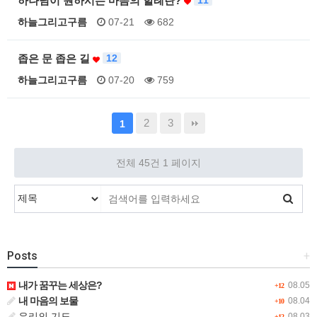
하나님이 원하시는 마음의 할례란?
11
하늘그리고구름
07-21
682
좁은 문 좁은 길
12
하늘그리고구름
07-20
759
2
3
1
전체 45건
1 페이지
Posts
+
내가 꿈꾸는 세상은?
08.05
+12
내 마음의 보물
08.04
+10
우리의 기도
08.03
+12