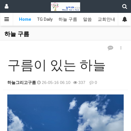
Home
TG Daily
하늘 구름
말씀
교회안내
광야
하늘 구름
구름이 있는 하늘
하늘그리고구름
26-05-16 06:10
337
0
본문