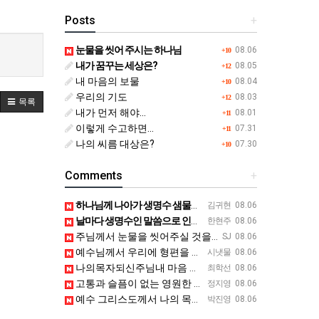
Posts
+
눈물을 씻어 주시는 하나님
08.06
+10
내가 꿈꾸는 세상은?
08.05
+12
내 마음의 보물
08.04
+10
우리의 기도
08.03
+12
목록
내가 먼저 해야...
08.01
+11
이렇게 수고하면...
07.31
+11
나의 씨름 대상은?
07.30
+10
Comments
+
하나님께 나아가 생명수 샘물앞에 서길 원합니다 갈때 까지 흔들리지 않고 믿음으로 나아가게 하옵소서
김귀현
08.06
날마다 생명수인 말씀으로 인도하시고, 기도할때 눈물 닦아주시는 나의 목자이신 예수님을 찬양합니다.
한현주
08.06
주님께서 눈물을 씻어주실 것을 믿는 믿음을 굳게 가지고 세상의 환난과 시험을 이겨내며 살아가게 하옵소서
SJ
08.06
예수님께서 우리에 형편을 아시고 눈물로 기도하는 눈물을 닦으시고 위로해 주심 감사합니다.
시냇물
08.06
나의목자되신주님내 마음 상쳐를어루만져주시며 주님의부드러운음성으로 딸아내기네겻에있노라 위로해 주심을 믿습니다.
최학선
08.06
고통과 슬픔이 없는 영원한 안식처를 바라보며 오늘도 믿음 안에서 승리하게 하소서
정지영
08.06
예수 그리스도께서 나의 목자되셔서 영원한나라에 소망을 두게하시니 감사합니다
박진영
08.06