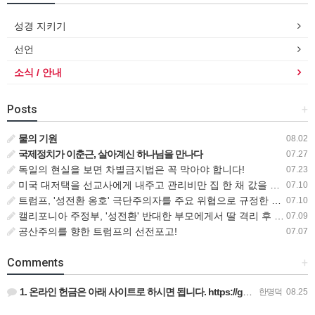
성경 지키기
선언
소식 / 안내
Posts
+
물의 기원
08.02
국제정치가 이춘근, 살아계신 하나님을 만나다
07.27
독일의 현실을 보면 차별금지법은 꼭 막아야 합니다!
07.23
미국 대저택을 선교사에게 내주고 관리비만 집 한 채 값을 내는 비즈니스맨
07.10
트럼프, '성전환 옹호' 극단주의자를 주요 위협으로 규정한 새로운 대테러 전략 서명
07.10
캘리포니아 주정부, '성전환' 반대한 부모에게서 딸 격리 후 입양 절차 밟아
07.09
공산주의를 향한 트럼프의 선전포고!
07.07
Comments
+
1. 온라인 헌금은 아래 사이트로 하시면 됩니다. https://gofund.me/009a4120 도네이션 …
한명덕
08.25