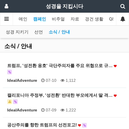
성경을 지킵시다
메인
캠페인
비주얼
자료
경건 생활
Q&A
협
성경 지키기
선언
소식 / 안내
소식 / 안내
트럼프, '성전환 옹호' 극단주의자를 주요 위협으로 규…
IdealAdventure
07-10
1,112
캘리포니아 주정부, '성전환' 반대한 부모에게서 딸 격…
IdealAdventure
07-09
1,222
공산주의를 향한 트럼프의 선전포고!