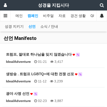
성경을 지킵시다
메인
캠페인
비주얼
자료
경건 생활
Q&A
협
성경 지키기
선언
소식 / 안내
선언 Manifesto
트럼프, 절대로 하나님을 잊지 않겠습니다
IdealAdventure
01-21
3,417
생방송 . 트럼프 LGBTQ+에 대한 전쟁 선포
IdealAdventure
11-12
3,239
광야 사명 선언
IdealAdventure
02-23
3,887