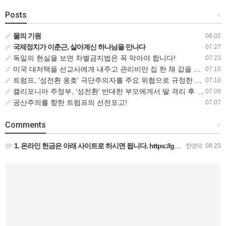
Posts
+
물의 기원
08.02
국제정치가 이춘근, 살아계신 하나님을 만나다
07.27
독일의 현실을 보면 차별금지법은 꼭 막아야 합니다!
07.23
미국 대저택을 선교사에게 내주고 관리비만 집 한 채 값을 내는 비즈니스맨
07.10
트럼프, '성전환 옹호' 극단주의자를 주요 위협으로 규정한 새로운 대테러 전략 서명
07.10
캘리포니아 주정부, '성전환' 반대한 부모에게서 딸 격리 후 입양 절차 밟아
07.09
공산주의를 향한 트럼프의 선전포고!
07.07
Comments
+
1. 온라인 헌금은 아래 사이트로 하시면 됩니다. https://gofund.me/009a4120 도네이션 …
한명덕
08.25