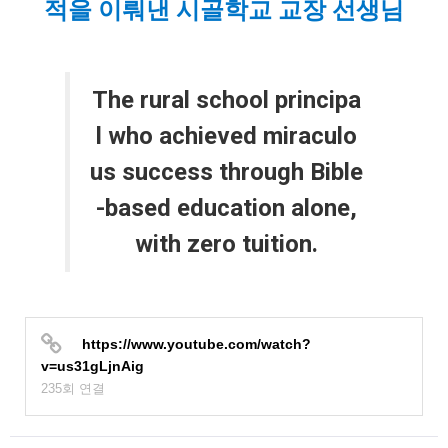
적을 이뤄낸 시골학교 교장 선생님
The rural school principa
l who achieved miraculo
us success through Bible
-based education alone,
with zero tuition.
https://www.youtube.com/watch?
v=us31gLjnAig
235회 연결