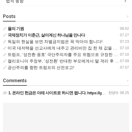
법적 동향
Posts
+
물의 기원
08.02
국제정치가 이춘근, 살아계신 하나님을 만나다
07.27
독일의 현실을 보면 차별금지법은 꼭 막아야 합니다!
07.23
미국 대저택을 선교사에게 내주고 관리비만 집 한 채 값을 내는 비즈니스맨
07.10
트럼프, '성전환 옹호' 극단주의자를 주요 위협으로 규정한 새로운 대테러 전략 서명
07.10
캘리포니아 주정부, '성전환' 반대한 부모에게서 딸 격리 후 입양 절차 밟아
07.09
공산주의를 향한 트럼프의 선전포고!
07.07
Comments
+
1. 온라인 헌금은 아래 사이트로 하시면 됩니다. https://gofund.me/009a4120 도네이션 …
한명덕
08.25