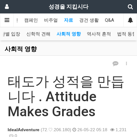
성경을 지킵시다
메인
캠페인
비주얼
자료
경건 생활
Q&A
협력
교단별 입장
신학적 견해
사회적 영향
역사적 흔적
법적 동향
사회적 영향
태도가 성적을 만듭
니다 . Attitude
Makes Grades
IdealAdventure
(72.♡.206.180)
26-05-22 05:18
1,231
0