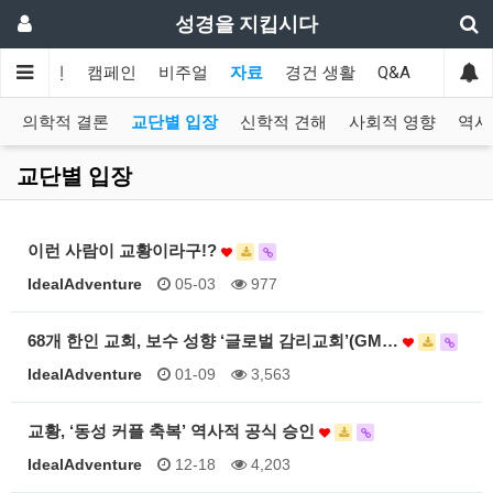
성경을 지킵시다
메인
캠페인
비주얼
자료
경건 생활
Q&A
협력
의학적 결론
교단별 입장
신학적 견해
사회적 영향
역사
교단별 입장
이런 사람이 교황이라구!?
IdealAdventure
05-03
977
68개 한인 교회, 보수 성향 ‘글로벌 감리교회’(GM…
IdealAdventure
01-09
3,563
교황, ‘동성 커플 축복’ 역사적 공식 승인
IdealAdventure
12-18
4,203