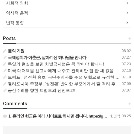
사회적 영향
역사적 흔적
법적 동향
Posts
+
물의 기원
08.02
국제정치가 이춘근, 살아계신 하나님을 만나다
07.27
독일의 현실을 보면 차별금지법은 꼭 막아야 합니다!
07.23
미국 대저택을 선교사에게 내주고 관리비만 집 한 채 값을 내는 비즈니스맨
07.10
트럼프, '성전환 옹호' 극단주의자를 주요 위협으로 규정한 새로운 대테러 전략 서명
07.10
캘리포니아 주정부, '성전환' 반대한 부모에게서 딸 격리 후 입양 절차 밟아
07.09
공산주의를 향한 트럼프의 선전포고!
07.07
Comments
+
1. 온라인 헌금은 아래 사이트로 하시면 됩니다. https://gofund.me/009a4120 도네이션 …
한명덕
08.25