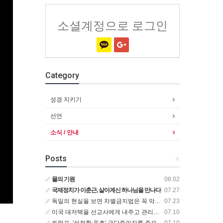
소셜계정으로 로그인
Category
성경 지키기
선언
소식 / 안내
Posts
+
물의 기원
08.02
국제정치가 이춘근, 살아계신 하나님을 만나다
07.27
독일의 현실을 보면 차별금지법은 꼭 막아야 합니다!
07.23
미국 대저택을 선교사에게 내주고 관리비만 집 한 채 값을 내는 비즈니스맨
07.10
트럼프, '성전환 옹호' 극단주의자를 주요 위협으로 규정한 새로운 대테러 전략 서명
07.10