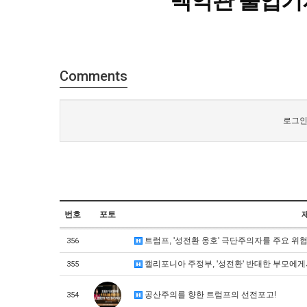
백악관 출입기
Comments
로그인
번호
포토
트럼프, '성전환 옹호' 극단주의자를 주요 위
356
캘리포니아 주정부, '성전환' 반대한 부모에게
355
공산주의를 향한 트럼프의 선전포고!
354