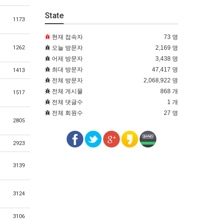
State
1173
현재 접속자
73 명
오늘 방문자
2,169 명
1262
어제 방문자
3,438 명
최대 방문자
47,417 명
1413
전체 방문자
2,068,922 명
전체 게시물
868 개
1517
전체 댓글수
1 개
전체 회원수
27 명
2805
2923
3139
3124
3106