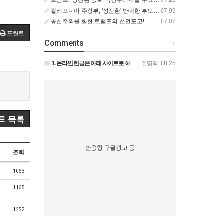
캘리포니아 주정부, '성전환' 반대한 부모에게서 딸 격리 후 입양 절차 밟아
07.09
공산주의를 향한 트럼프의 선전포고!
07.07
프린트
Comments
+
1. 온라인 헌금은 아래 사이트로 하시면 됩니다. https://gofund.me/009a4120 도네이션 …
한명덕
08.25
목록
반응형 구글광고 등
조회
1063
1165
1252