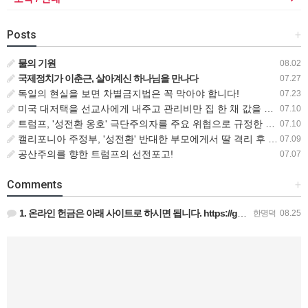
Posts
+
물의 기원
08.02
국제정치가 이춘근, 살아계신 하나님을 만나다
07.27
독일의 현실을 보면 차별금지법은 꼭 막아야 합니다!
07.23
미국 대저택을 선교사에게 내주고 관리비만 집 한 채 값을 내는 비즈니스맨
07.10
트럼프, '성전환 옹호' 극단주의자를 주요 위협으로 규정한 새로운 대테러 전략 서명
07.10
캘리포니아 주정부, '성전환' 반대한 부모에게서 딸 격리 후 입양 절차 밟아
07.09
공산주의를 향한 트럼프의 선전포고!
07.07
Comments
+
1. 온라인 헌금은 아래 사이트로 하시면 됩니다. https://gofund.me/009a4120 도네이션 …
한명덕
08.25