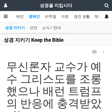
성경을 지킵시다
메인
캠페인
비주얼
자료
경건 생활
Q&A
협
성경 지키기
선언
소식 / 안내
성경 지키기 Keep the Bible
무신론자 교수가 예
수 그리스도를 조롱
했으나 배런 트럼프
의 반응에 충격받았