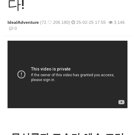
다!
IdealAdventure
(72.♡.206.180)
25-02-25 17:55
3,146
0
본문