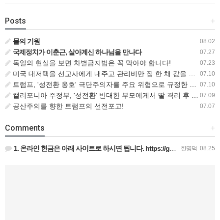
Posts
+
물의 기원
08.02
국제정치가 이춘근, 살아계신 하나님을 만나다
07.27
독일의 현실을 보면 차별금지법은 꼭 막아야 합니다!
07.23
미국 대저택을 선교사에게 내주고 관리비만 집 한 채 값을 내는 비즈니스맨
07.10
트럼프, '성전환 옹호' 극단주의자를 주요 위협으로 규정한 새로운 대테러 전략 서명
07.10
캘리포니아 주정부, '성전환' 반대한 부모에게서 딸 격리 후 입양 절차 밟아
07.09
공산주의를 향한 트럼프의 선전포고!
07.07
Comments
+
1. 온라인 헌금은 아래 사이트로 하시면 됩니다. https://gofund.me/009a4120 도네이션 …
한명덕
08.25