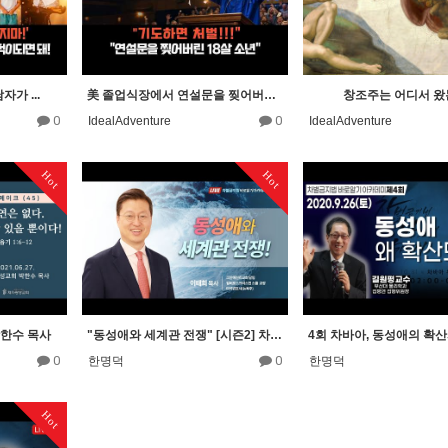
가 ...
美 졸업식장에서 연설문을 찢어버린 18살 소년의 충격 실화
창조주는 어디서 왔
0
0
IdealAdventure
IdealAdventure
Hot
Hot
박한수 목사
"동성애와 세계관 전쟁" [시즌2] 차바아 제26회 이태희 목사(그안에진리교회 담임)
0
0
한명덕
한명덕
Hot