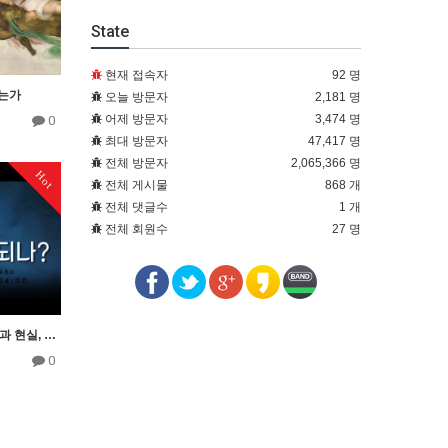
State
현재 접속자
92 명
는가
오늘 방문자
2,181 명
어제 방문자
3,474 명
0
최대 방문자
47,417 명
전체 방문자
2,065,366 명
Hot
전체 게시물
868 개
전체 댓글수
1 개
전체 회원수
27 명
4회 차바아, 동성애의 확산과 현실, 길원평교수
0