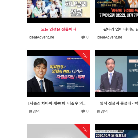
모든 인생은 선물이다
팔다리 없이 태어난 남자
0
IdealAdventure
IdealAdventure
Hot
[시즌2] 차바아 제48회_이길수 의사(복음의료보건인협회 대표)
영적 전쟁과 동성애 - 
0
한명덕
한명덕
Hot