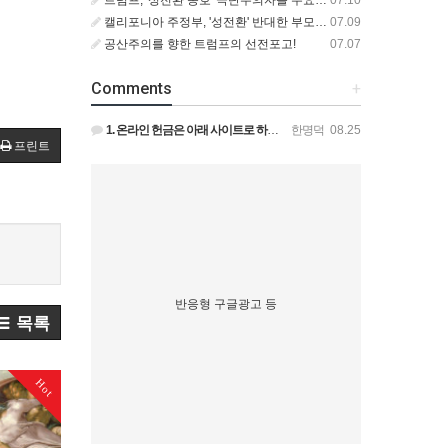
캘리포니아 주정부, '성전환' 반대한 부모에게서 딸 격리 후 입양 절차 밟아
07.09
공산주의를 향한 트럼프의 선전포고!
07.07
Comments
+
1. 온라인 헌금은 아래 사이트로 하시면 됩니다. https://gofund.me/009a4120 도네이션 …
한명덕
08.25
프린트
반응형 구글광고 등
목록
Hot