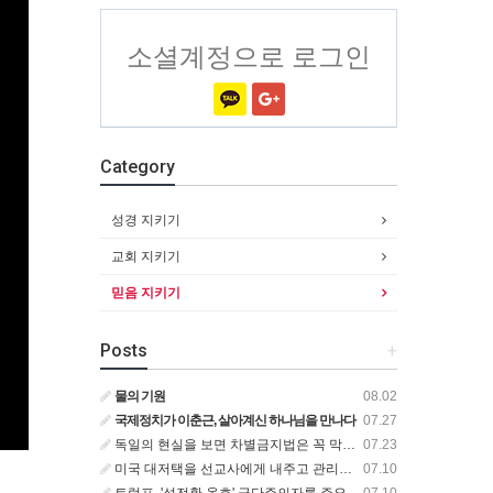
소셜계정으로 로그인
Category
성경 지키기
교회 지키기
믿음 지키기
Posts
+
물의 기원
08.02
국제정치가 이춘근, 살아계신 하나님을 만나다
07.27
독일의 현실을 보면 차별금지법은 꼭 막아야 합니다!
07.23
미국 대저택을 선교사에게 내주고 관리비만 집 한 채 값을 내는 비즈니스맨
07.10
트럼프, '성전환 옹호' 극단주의자를 주요 위협으로 규정한 새로운 대테러 전략 서명
07.10