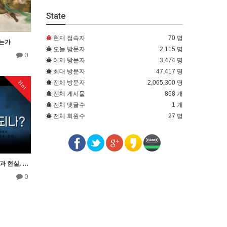
State
현재 접속자
70 명
는가
오늘 방문자
2,115 명
0
어제 방문자
3,474 명
최대 방문자
47,417 명
전체 방문자
2,065,300 명
Hot
전체 게시물
868 개
전체 댓글수
1 개
전체 회원수
27 명
4회 차바아, 동성애의 확산과 현실, 길원평교수
0