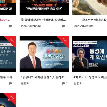
가 ...
美 졸업식장에서 연설문을 찢어버린 18살 소년의 충격 실화
창조주는 어디서 왔
0
0
IdealAdventure
IdealAdventure
Hot
Hot
박한수 목사
"동성애와 세계관 전쟁" [시즌2] 차바아 제26회 이태희 목사(그안에진리교회 담임)
0
0
한명덕
한명덕
Hot