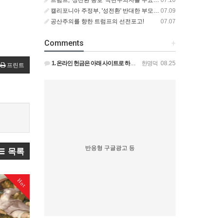
캘리포니아 주정부, '성전환' 반대한 부모에게서 딸 격리 후 입양 절차 밟아
07.09
공산주의를 향한 트럼프의 선전포고!
07.07
Comments
+
1. 온라인 헌금은 아래 사이트로 하시면 됩니다. https://gofund.me/009a4120 도네이션 …
한명덕
08.25
프린트
반응형 구글광고 등
목록
Hot