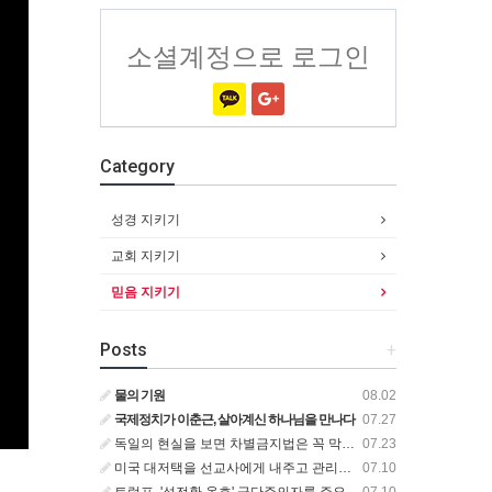
소셜계정으로 로그인
Category
성경 지키기
교회 지키기
믿음 지키기
Posts
+
물의 기원
08.02
국제정치가 이춘근, 살아계신 하나님을 만나다
07.27
독일의 현실을 보면 차별금지법은 꼭 막아야 합니다!
07.23
미국 대저택을 선교사에게 내주고 관리비만 집 한 채 값을 내는 비즈니스맨
07.10
트럼프, '성전환 옹호' 극단주의자를 주요 위협으로 규정한 새로운 대테러 전략 서명
07.10