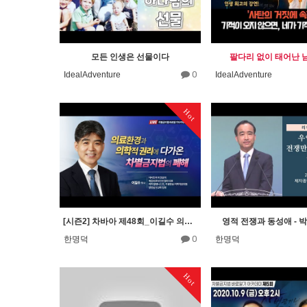
모든 인생은 선물이다
팔다리 없이 태어난 남자
0
IdealAdventure
IdealAdventure
Hot
[시즌2] 차바아 제48회_이길수 의사(복음의료보건인협회 대표)
영적 전쟁과 동성애 - 
0
한명덕
한명덕
Hot