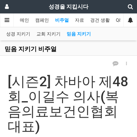
성경을 지킵시다
메인
캠페인
비주얼
자료
경건 생활
Q&A
협
성경 지키기
교회 지키기
믿음 지키기
믿음 지키기 비주얼
[시즌2] 차바아 제48
회_이길수 의사(복
음의료보건인협회
대표)