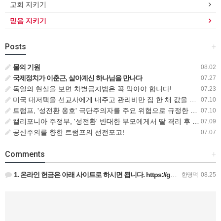
교회 지키기
믿음 지키기
Posts
+
물의 기원
08.02
국제정치가 이춘근, 살아계신 하나님을 만나다
07.27
독일의 현실을 보면 차별금지법은 꼭 막아야 합니다!
07.23
미국 대저택을 선교사에게 내주고 관리비만 집 한 채 값을 내는 비즈니스맨
07.10
트럼프, '성전환 옹호' 극단주의자를 주요 위협으로 규정한 새로운 대테러 전략 서명
07.10
캘리포니아 주정부, '성전환' 반대한 부모에게서 딸 격리 후 입양 절차 밟아
07.09
공산주의를 향한 트럼프의 선전포고!
07.07
Comments
+
1. 온라인 헌금은 아래 사이트로 하시면 됩니다. https://gofund.me/009a4120 도네이션 …
한명덕
08.25