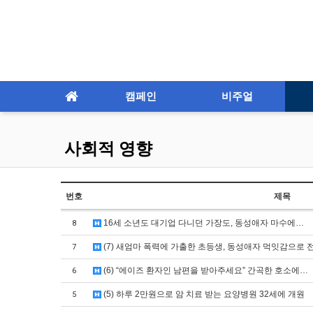
캠페인
비주얼
사회적 영향
번호
제목
16세 소년도 대기업 다니던 가장도, 동성애자 마수에…
8
(7) 새엄마 폭력에 가출한 초등생, 동성애자 먹잇감으로 
7
(6) “에이즈 환자인 남편을 받아주세요” 간곡한 호소에…
6
(5) 하루 2만원으로 암 치료 받는 요양병원 32세에 개원
5