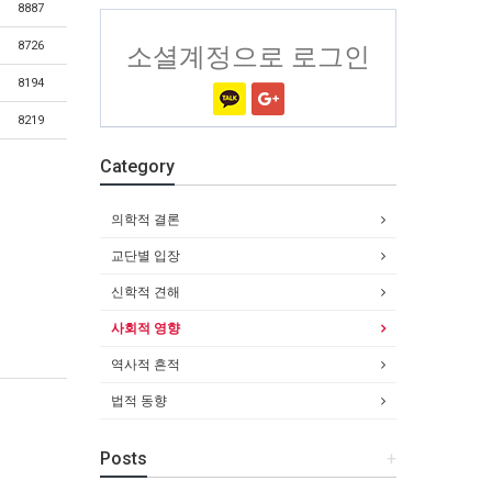
8887
8726
소셜계정으로 로그인
8194
8219
Category
의학적 결론
교단별 입장
신학적 견해
사회적 영향
역사적 흔적
법적 동향
Posts
+