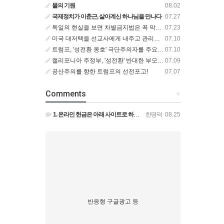
물의 기원
08.02
국제정치가 이춘근, 살아계신 하나님을 만나다
07.27
독일의 현실을 보면 차별금지법은 꼭 막아야 합니다!
07.23
미국 대저택을 선교사에게 내주고 관리비만 집 한 채 값을 내는 비즈니스맨
07.10
트럼프, '성전환 옹호' 극단주의자를 주요 위협으로 규정한 새로운 대테러 전략 서명
07.10
캘리포니아 주정부, '성전환' 반대한 부모에게서 딸 격리 후 입양 절차 밟아
07.09
공산주의를 향한 트럼프의 선전포고!
07.07
Comments
+
1. 온라인 헌금은 아래 사이트로 하시면 됩니다. https://gofund.me/009a4120 도네이션 …
한명덕
08.25
반응형 구글광고 등