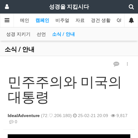
성경을 지킵시다
메인
캠페인
비주얼
자료
경건 생활
Q&A
협
성경 지키기
선언
소식 / 안내
소식 / 안내
민주주의와 미국의
대통령
IdealAdventure
(72.♡.206.180)
25-02-21 20:09
9,817
0