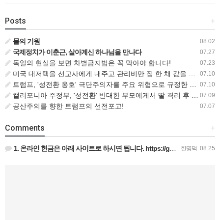
Posts
+
물의 기원
08.02
국제정치가 이춘근, 살아계신 하나님을 만나다
07.27
독일의 현실을 보면 차별금지법은 꼭 막아야 합니다!
07.23
미국 대저택을 선교사에게 내주고 관리비만 집 한 채 값을 내는 비즈니스맨
07.10
트럼프, '성전환 옹호' 극단주의자를 주요 위협으로 규정한 새로운 대테러 전략 서명
07.10
캘리포니아 주정부, '성전환' 반대한 부모에게서 딸 격리 후 입양 절차 밟아
07.09
공산주의를 향한 트럼프의 선전포고!
07.07
Comments
+
1. 온라인 헌금은 아래 사이트로 하시면 됩니다. https://gofund.me/009a4120 도네이션 …
한명덕
08.25