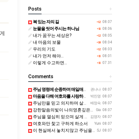
Posts
+
복 있는 자의 길
08.07
+12
눈물을 씻어 주시는 하나님
08.06
+11
하게
내가 꿈꾸는 세상은?
08.05
+12
내 마음의 보물
08.04
+10
우리의 기도
08.03
+12
내가 먼저 해야...
08.01
+11
이렇게 수고하면...
07.31
+11
Comments
+
주님 명령에 순종하며 매일매일 하나님의 말씀을 사모하며 귀기울려 듣고 마음속에 간직하길 기원합니다
권나나
08.07
마음을 다해 여호와를 사랑하고 말씀으로 주의뜻을 찾는자가 되게하소서
박진영
08.07
주님만을 믿고 의지하며 살게 하옵소서
배정숙
08.07
강한말씀의빛이 나의영혼깊은곳에 다달아 하나님의임재를느끼는 삶을살게하소서.
Gia
08.07
주님을 열심히 믿으며 살게 하소서
김영자
08.07
여호와만 찿고 구하게 하소서
Yuni
08.07
이 현실에서 놓치지않고 주님을 찾아 복에 길로 가게하옵소서
SJ
08.07