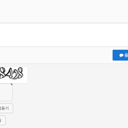
등
성듣기
침