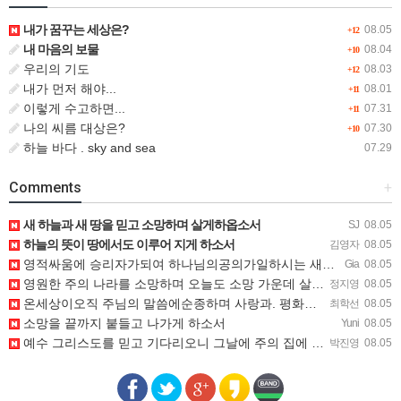
내가 꿈꾸는 세상은?
08.05
+12
내 마음의 보물
08.04
+10
우리의 기도
08.03
+12
내가 먼저 해야...
08.01
+11
이렇게 수고하면...
07.31
+11
나의 씨름 대상은?
07.30
+10
하늘 바다 . sky and sea
07.29
Comments
+
새 하늘과 새 땅을 믿고 소망하며 살게하옵소서
SJ
08.05
하늘의 뜻이 땅에서도 이루어 지게 하소서
김영자
08.05
영적싸움에 승리자가되여 하나님의공의가일하시는 새하늘과새땅에 소망을두고 살아가게하소서.
Gia
08.05
영원한 주의 나라를 소망하며 오늘도 소망 가운데 살게 하소서
정지영
08.05
온세상이오직 주님의 말씀에순종하며 사랑과. 평화를 누리고 살아가는 하나님의 백성되길 기도합니다
최학선
08.05
소망을 끝까지 붙들고 나가게 하소서
Yuni
08.05
예수 그리스도를 믿고 기다리오니 그날에 주의 집에 거하기를 간구합니다
박진영
08.05