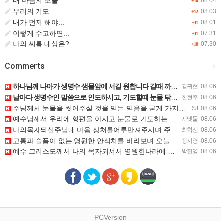
내 마음의 보물
08.04
+10
우리의 기도
08.03
+12
내가 먼저 해야...
08.01
+11
이렇게 수고하면...
07.31
+11
나의 씨름 대상은?
07.30
+10
Comments
+
하나님께 나아가 생명수 샘물앞에 서길 원합니다 갈때 까지 흔들리지 않고 믿음으로 나아가게 하옵소서
김귀현
08.06
날마다 생명수인 말씀으로 인도하시고, 기도할때 눈물 닦아주시는 나의 목자이신 예수님을 찬양합니다.
한현주
08.06
주님께서 눈물을 씻어주실 것을 믿는 믿음을 굳게 가지고 세상의 환난과 시험을 이겨내며 살아가게 하옵소서
SJ
08.06
예수님께서 우리에 형편을 아시고 눈물로 기도하는 눈물을 닦으시고 위로해 주심 감사합니다.
시냇물
08.06
나의목자되신주님내 마음 상쳐를어루만져주시며 주님의부드러운음성으로 딸아내기네겻에있노라 위로해 주심을 믿습니다.
최학선
08.06
고통과 슬픔이 없는 영원한 안식처를 바라보며 오늘도 믿음 안에서 승리하게 하소서
정지영
08.06
예수 그리스도께서 나의 목자되셔서 영원한나라에 소망을 두게하시니 감사합니다
박진영
08.06
PCVersion